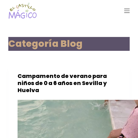
S
a
l
t
a
Categoría
Blog
r
a
l
c
Campamento de verano para
o
niños de 0 a 6 años en Sevilla y
n
Huelva
t
e
n
i
d
o