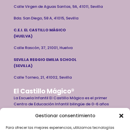
Calle Virgen de Aguas Santas, 9A, 41011, Sevilla
Bda. San Diego, 58 A, 41015, Sevilla
C.E.I. EL CASTILLO MÁGICO
(HUELVA)
Calle Rascón, 37, 21001, Huelva
SEVILLA REGGIO EMILIA SCHOOL
(SEVILLA)
Calle Torneo, 21, 41002, Sevilla
El Castillo Mágico®
La Escuela Infantil El Castillo Mágico es el primer
Centro de Educación Infantil bilingüe de 0-6 años
que basa su programa educativo y de cuidados en
Gestionar consentimiento
las artes y la conexión con la naturaleza. Es por ello
que su equipo está formado por fabulosos
Para ofrecer las mejores experiencias, utilizamos tecnologías
educadores-artistas, entre otros profesionales. De